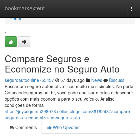
Home
bookmarkextent
Togg
navi
Home
1
Compare Seguros e
Economize no Seguro Auto
seguroautoonline755437
57 days ago
News
Discuss
Buscar um seguro automotivo ficou muito mais simples. No portal
Cotacaodeseguros.net.br, você pode analisar ofertas e descobrir
opções com mais economia para o seu veículo. Analise
condições de forma
https://joyceqmmu298073.collectblogs.com/86182487/compare-
seguros-e-economize-no-seguro-auto
Comments
Who Upvoted