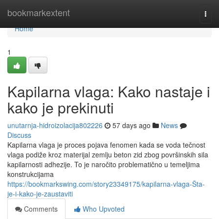
Home
bookmarkextent
Togg
navi
Home
1
Kapilarna vlaga: Kako nastaje i
kako je prekinuti
unutarnja-hidroizolacija802226
57 days ago
News
Discuss
Kapilarna vlaga je proces pojava fenomen kada se voda tečnost
vlaga podiže kroz materijal zemlju beton zid zbog površinskih sila
kapilarnosti adhezije. To je naročito problematično u temeljima
konstrukcijama
https://bookmarkswing.com/story23349175/kapilarna-vlaga-Šta-
je-i-kako-je-zaustaviti
Comments
Who Upvoted