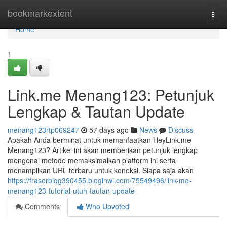
Home
bookmarkextent
Togg
navi
Home
1
Link.me Menang123: Petunjuk
Lengkap & Tautan Update
menang123rtp069247
57 days ago
News
Discuss
Apakah Anda berminat untuk memanfaatkan HeyLink.me
Menang123? Artikel ini akan memberikan petunjuk lengkap
mengenai metode memaksimalkan platform ini serta
menampilkan URL terbaru untuk koneksi. Siapa saja akan
https://fraserbiqg390455.bloginwi.com/75549496/link-me-
menang123-tutorial-utuh-tautan-update
Comments
Who Upvoted