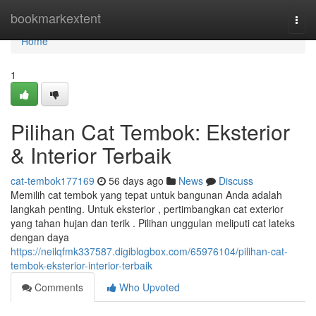
Home
bookmarkextent
Togg
navi
Home
1
Pilihan Cat Tembok: Eksterior
& Interior Terbaik
cat-tembok177169
56 days ago
News
Discuss
Memilih cat tembok yang tepat untuk bangunan Anda adalah
langkah penting. Untuk eksterior , pertimbangkan cat exterior
yang tahan hujan dan terik . Pilihan unggulan meliputi cat lateks
dengan daya
https://neilqfmk337587.digiblogbox.com/65976104/pilihan-cat-
tembok-eksterior-interior-terbaik
Comments
Who Upvoted