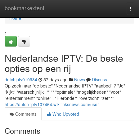
Home
bookmarkextent
Togg
navi
Home
1
Nederlandse IPTV: De beste
opties op een rij
dutchiptv010984
57 days ago
News
Discuss
Op zoek naar "de beste" "Nederlandse IPTV" "aanbod" ? "Je"
"kijkt" "waarschijnlijk" "" "" "optimale" "mogelijkheden" "voor"
"entertainment" "online" . "Hieronder" "overzicht" "zet" ""
https://dutch-iptv107464.wikilinksnews.com/user
Comments
Who Upvoted
Comments