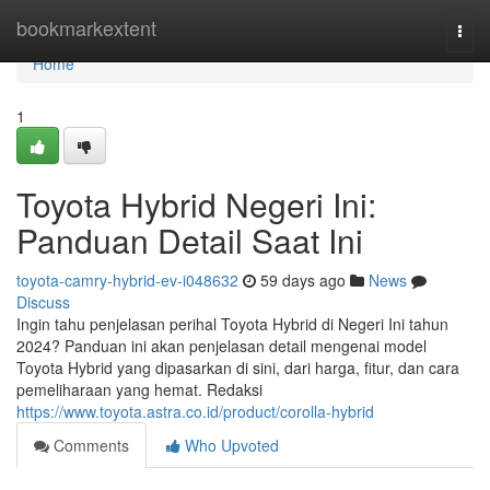
Home
bookmarkextent
Togg
navi
Home
1
Toyota Hybrid Negeri Ini:
Panduan Detail Saat Ini
toyota-camry-hybrid-ev-i048632
59 days ago
News
Discuss
Ingin tahu penjelasan perihal Toyota Hybrid di Negeri Ini tahun
2024? Panduan ini akan penjelasan detail mengenai model
Toyota Hybrid yang dipasarkan di sini, dari harga, fitur, dan cara
pemeliharaan yang hemat. Redaksi
https://www.toyota.astra.co.id/product/corolla-hybrid
Comments
Who Upvoted