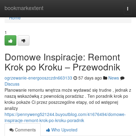
Home
bookmarkextent
Togg
navi
Home
1
Domowe Inspiracje: Remont
Krok po Kroku – Przewodnik
ogrzewanie-energooszczdn663133
57 days ago
News
Discuss
Planowanie remontu wnętrza może wydawać się trudne , jednak z
naszą wskazówką z pewnością poradzisz . Ten poradnik krok po
kroku pokaże Ci przez poszczególne etapy, od od wstępnej
analizy
https://pennyweng521244.buyoutblog.com/41676494/domowe-
inspiracje-remont-krok-po-kroku-poradnik
Comments
Who Upvoted