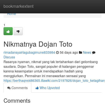
Home
bookmarkextent
Home
1
Nikmatnya Dojan Toto
rimadansyairlagubagimune833984
56 days ago
News
Discuss
Rasanya nyaman, nikmat yang tak tertahankan dari gelombang
saudara. Dojan Toto, sangat populer di kalangan penggemar
karena kesempatan untuk mendapatkan hadiah yang
menggiurkan. Permainan ini menawarkan sensasi yang
https://berthaqrei486365.illawiki.com/2197826/dojan_toto_ketagih
Comments
Who Upvoted
Comments