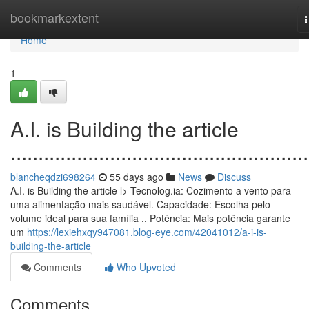
Home
bookmarkextent
n
Home
1
A.I. is Building the article
......................................................
blancheqdzi698264
55 days ago
News
Discuss
A.I. is Building the article l> Tecnolog.ia: Cozimento a vento para
uma alimentação mais saudável. Capacidade: Escolha pelo
volume ideal para sua família .. Potência: Mais potência garante
um
https://lexiehxqy947081.blog-eye.com/42041012/a-i-is-
building-the-article
Comments
Who Upvoted
Comments