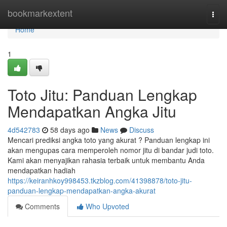
Home
bookmarkextent
Togg
navi
Home
1
Toto Jitu: Panduan Lengkap
Mendapatkan Angka Jitu
4d542783
58 days ago
News
Discuss
Mencari prediksi angka toto yang akurat ? Panduan lengkap ini
akan mengupas cara memperoleh nomor jitu di bandar judi toto.
Kami akan menyajikan rahasia terbaik untuk membantu Anda
mendapatkan hadiah
https://keiranhkoy998453.tkzblog.com/41398878/toto-jitu-
panduan-lengkap-mendapatkan-angka-akurat
Comments
Who Upvoted