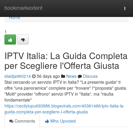
Home
bookmarkextent
Togg
navi
Home
1
IPTV Italia: La Guida Completa
per Scegliere l'Offerta Giusta
idaidja960214
56 days ago
News
Discuss
Stai cercando un servizio IPTV in Italia? "La presente guida" ti
offre "una panoramica" complete per "trovare" l'"proposta" giusta.
"Molti" provider "offrono" servizi IPTV in "Italia", ma "risulta
fondamentale"
https://cecilytupu693986.blogsvirals.com/40361486/iptv-italia-la-
guida-completa-per-scegliere-l-offerta-giusta
Comments
Who Upvoted