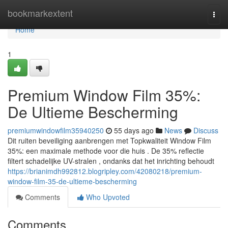
Home
bookmarkextent
Togg
navi
Home
1
Premium Window Film 35%:
De Ultieme Bescherming
premiumwindowfilm35940250
55 days ago
News
Discuss
Dit ruiten beveiliging aanbrengen met Topkwaliteit Window Film
35%: een maximale methode voor die huis . De 35% reflectie
filtert schadelijke UV-stralen , ondanks dat het inrichting behoudt
https://brianimdh992812.blogripley.com/42080218/premium-
window-film-35-de-ultieme-bescherming
Comments
Who Upvoted
Comments