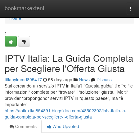
Home
bookmarkextent
Togg
navi
Home
1
IPTV Italia: La Guida Completa
per Scegliere l'Offerta Giusta
tiffanylmmd895417
58 days ago
News
Discuss
Stai cercando un servizio IPTV in Italia? "Questa guida" ti offre "le
informazioni" complete per "trovare" l'"soluzione" giusta. "Molti"
provider "propongono" servizi IPTV in "questo paese", ma "è
importante"
https://aoifextkn854891.blogsidea.com/48502302/iptv-italia-la-
guida-completa-per-scegliere-l-offerta-giusta
Comments
Who Upvoted