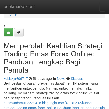
Home
bookmarkextent
Togg
navi
Home
1
Memperoleh Keahlian Strategi
Trading Emas Forex Online:
Panduan Lengkap Bagi
Pemula
kobiskyr606717
56 days ago
News
Discuss
Berinvestasi di pasar forex emas dapat/memiliki potensi yang
menjanjikan untuk pemula. Namun, untuk memaksimalkan
peluang, memahami strategi trading emas forex online krusial
bagi setiap trader. Panduan ini akan
https://adamuiuo532418.blogitright.com/40946515/kuasai-
strategi-trading-emas-forex-online-panduan-lengkap-bagi-pemula