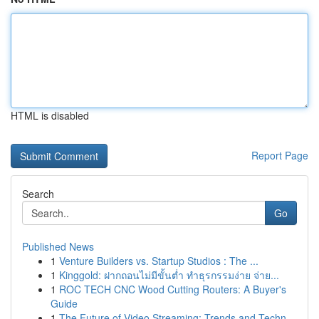
HTML is disabled
Report Page
Search
Go
Published News
1
Venture Builders vs. Startup Studios : The ...
1
Kinggold: ฝากถอนไม่มีขั้นต่ำ ทำธุรกรรมง่าย จ่าย...
1
ROC TECH CNC Wood Cutting Routers: A Buyer's
Guide
1
The Future of Video Streaming: Trends and Techn...