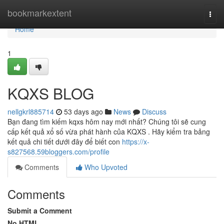
Home
bookmarkextent
Togg
navi
Home
1
KQXS BLOG
nellgkrl885714
53 days ago
News
Discuss
Bạn đang tìm kiếm kqxs hôm nay mới nhất? Chúng tôi sẽ cung
cấp kết quả xổ số vừa phát hành của KQXS . Hãy kiểm tra bảng
kết quả chi tiết dưới đây để biết con
https://x-
s827568.59bloggers.com/profile
Comments
Who Upvoted
Comments
Submit a Comment
No HTML