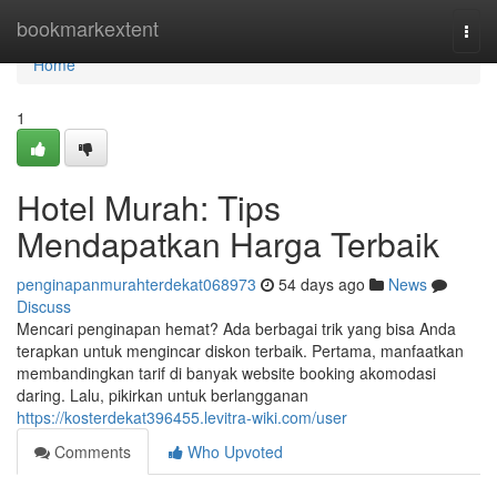
Home
bookmarkextent
Togg
navi
Home
1
Hotel Murah: Tips
Mendapatkan Harga Terbaik
penginapanmurahterdekat068973
54 days ago
News
Discuss
Mencari penginapan hemat? Ada berbagai trik yang bisa Anda
terapkan untuk mengincar diskon terbaik. Pertama, manfaatkan
membandingkan tarif di banyak website booking akomodasi
daring. Lalu, pikirkan untuk berlangganan
https://kosterdekat396455.levitra-wiki.com/user
Comments
Who Upvoted