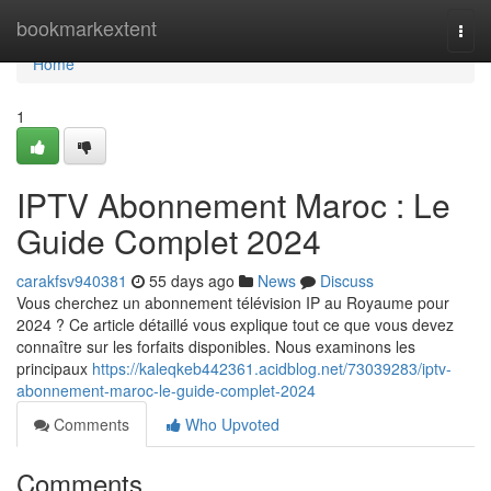
Home
bookmarkextent
Togg
navi
Home
1
IPTV Abonnement Maroc : Le
Guide Complet 2024
carakfsv940381
55 days ago
News
Discuss
Vous cherchez un abonnement télévision IP au Royaume pour
2024 ? Ce article détaillé vous explique tout ce que vous devez
connaître sur les forfaits disponibles. Nous examinons les
principaux
https://kaleqkeb442361.acidblog.net/73039283/iptv-
abonnement-maroc-le-guide-complet-2024
Comments
Who Upvoted
Comments