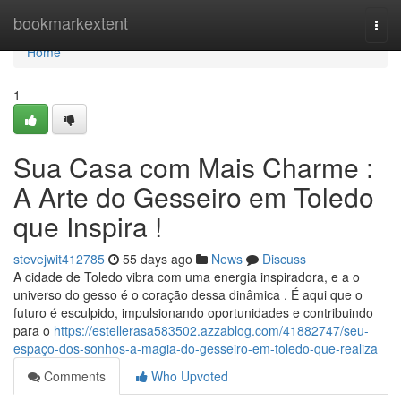
Home
bookmarkextent
Togg
navi
Home
1
Sua Casa com Mais Charme :
A Arte do Gesseiro em Toledo
que Inspira !
stevejwit412785
55 days ago
News
Discuss
A cidade de Toledo vibra com uma energia inspiradora, e a o
universo do gesso é o coração dessa dinâmica . É aqui que o
futuro é esculpido, impulsionando oportunidades e contribuindo
para o
https://estellerasa583502.azzablog.com/41882747/seu-
espaço-dos-sonhos-a-magia-do-gesseiro-em-toledo-que-realiza
Comments
Who Upvoted