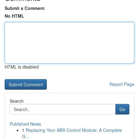
Submit a Comment
No HTML
HTML is disabled
Report Page
Search
Go
Published News
1
Replacing Your ABS Control Module: A Complete
G...