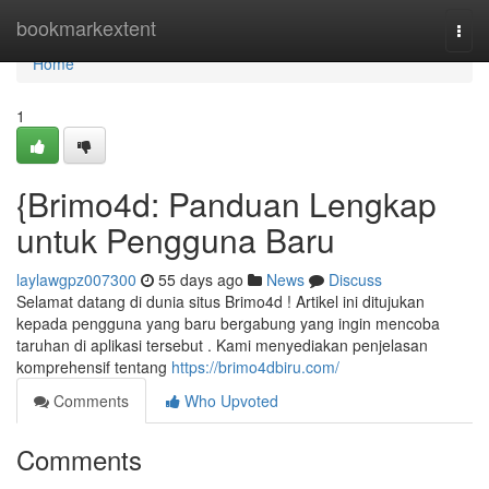
Home
bookmarkextent
Togg
navi
Home
1
{Brimo4d: Panduan Lengkap
untuk Pengguna Baru
laylawgpz007300
55 days ago
News
Discuss
Selamat datang di dunia situs Brimo4d ! Artikel ini ditujukan
kepada pengguna yang baru bergabung yang ingin mencoba
taruhan di aplikasi tersebut . Kami menyediakan penjelasan
komprehensif tentang
https://brimo4dbiru.com/
Comments
Who Upvoted
Comments