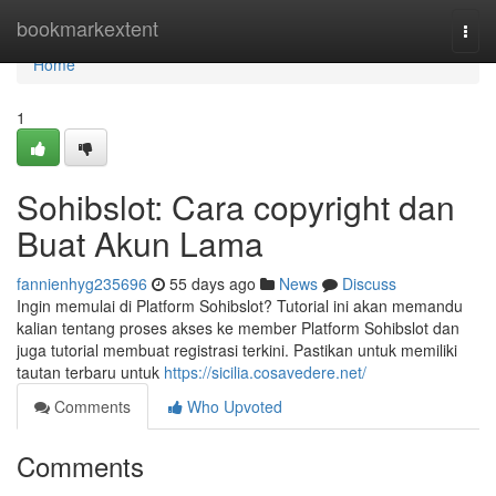
Home
bookmarkextent
Togg
navi
Home
1
Sohibslot: Cara copyright dan
Buat Akun Lama
fannienhyg235696
55 days ago
News
Discuss
Ingin memulai di Platform Sohibslot? Tutorial ini akan memandu
kalian tentang proses akses ke member Platform Sohibslot dan
juga tutorial membuat registrasi terkini. Pastikan untuk memiliki
tautan terbaru untuk
https://sicilia.cosavedere.net/
Comments
Who Upvoted
Comments