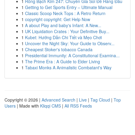
1
Rồng Bạch Kim 247: Chuyên Gia Soi Đề Hàng Đầu
1
Getting to Get Sports Entry – Ultimate Manual
1
Classic Scoop Neck Tops : A Retro Return
1
copyright copyright: Get Help Now
1
A about Play and baby's Infant: A New...
1
UK Liquidation Crates : Your Definitive Buy...
1
Kubet: Hướng Dẫn Chi Tiết và Mẹo Chơi
1
Uncover the Night Sky: Your Guide to Observ...
1
Cheapest Stoker's tobacco Canada
1
Presidential Immunity: A Constitutional Examina...
1
The Prime Era : A Guide to Elder Living
1
Tabaxi Monks A Animalistic Combatant's Way
Copyright © 2026 |
Advanced Search
|
Live
|
Tag Cloud
|
Top
Users
| Made with
Kliqqi CMS
|
All RSS Feeds