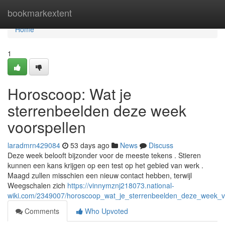
Home
bookmarkextent
Home
1
Horoscoop: Wat je
sterrenbeelden deze week
voorspellen
laradmrn429084
53 days ago
News
Discuss
Deze week belooft bijzonder voor de meeste tekens . Stieren
kunnen een kans krijgen op een test op het gebied van werk .
Maagd zullen misschien een nieuw contact hebben, terwijl
Weegschalen zich
https://vinnymznj218073.national-
wiki.com/2349007/horoscoop_wat_je_sterrenbeelden_deze_week_v
Comments
Who Upvoted