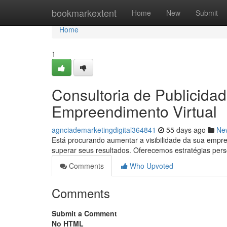
Home
bookmarkextent
Home
New
Submit
Home
1
Consultoria de Publicidad
Empreendimento Virtual
agnciademarketingdigital364841
55 days ago
Ne
Está procurando aumentar a visibilidade da sua empre
superar seus resultados. Oferecemos estratégias pe
Comments
Who Upvoted
Comments
Submit a Comment
No HTML