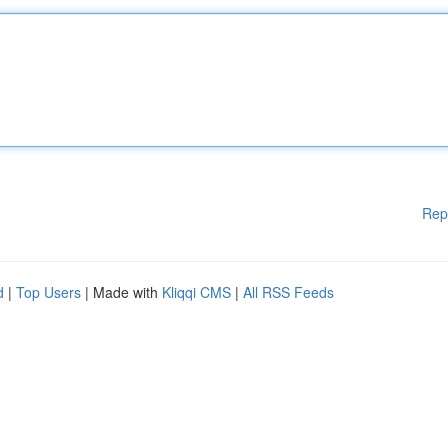
Rep
d
|
Top Users
| Made with
Kliqqi CMS
|
All RSS Feeds