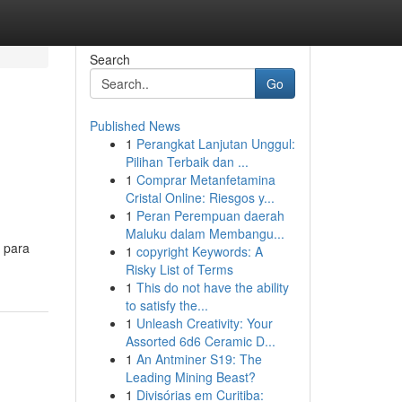
Search
Go
Published News
1
Perangkat Lanjutan Unggul:
Pilihan Terbaik dan ...
1
Comprar Metanfetamina
Cristal Online: Riesgos y...
1
Peran Perempuan daerah
Maluku dalam Membangu...
 para
1
copyright Keywords: A
Risky List of Terms
1
This do not have the ability
to satisfy the...
1
Unleash Creativity: Your
Assorted 6d6 Ceramic D...
1
An Antminer S19: The
Leading Mining Beast?
1
Divisórias em Curitiba: