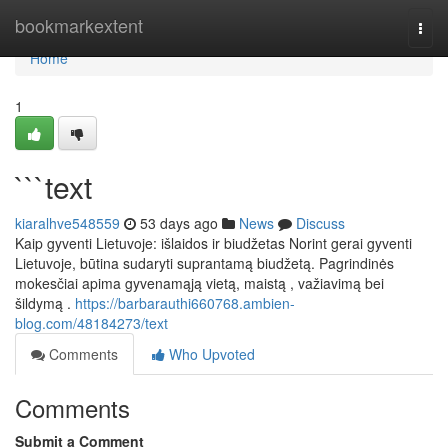
Home
bookmarkextent
Togg
navi
Home
1
```text
kiaralhve548559
53 days ago
News
Discuss
Kaip gyventi Lietuvoje: išlaidos ir biudžetas Norint gerai gyventi
Lietuvoje, būtina sudaryti suprantamą biudžetą. Pagrindinės
mokesčiai apima gyvenamąją vietą, maistą , važiavimą bei
šildymą .
https://barbarauthi660768.ambien-
blog.com/48184273/text
Comments
Who Upvoted
Comments
Submit a Comment