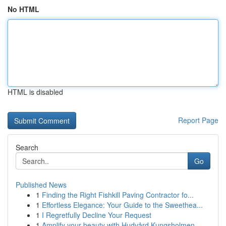
No HTML
HTML is disabled
Report Page
Search
Go
Published News
1
Finding the Right Fishkill Paving Contractor fo...
1
Effortless Elegance: Your Guide to the Sweethea...
1
I Regretfully Decline Your Request
1
Amplify your beauty with Hudvård Kungsholmen