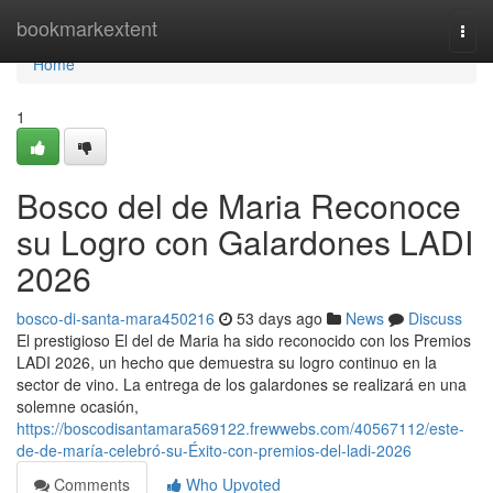
Home
bookmarkextent
Togg
navi
Home
1
Bosco del de Maria Reconoce
su Logro con Galardones LADI
2026
bosco-di-santa-mara450216
53 days ago
News
Discuss
El prestigioso El del de Maria ha sido reconocido con los Premios
LADI 2026, un hecho que demuestra su logro continuo en la
sector de vino. La entrega de los galardones se realizará en una
solemne ocasión,
https://boscodisantamara569122.frewwebs.com/40567112/este-
de-de-maría-celebró-su-Éxito-con-premios-del-ladi-2026
Comments
Who Upvoted