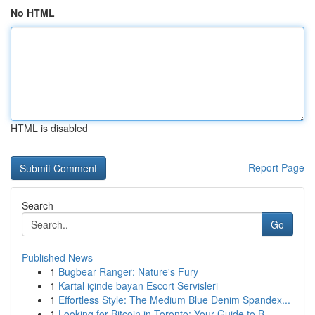
No HTML
HTML is disabled
Report Page
Search
Go
Published News
1
Bugbear Ranger: Nature's Fury
1
Kartal içinde bayan Escort Servisleri
1
Effortless Style: The Medium Blue Denim Spandex...
1
Looking for Bitcoin in Toronto: Your Guide to B...