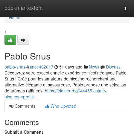
Home
bookmarkextent
Togg
navi
Home
1
Pablo Snus
pablo-snus-france462017
51 days ago
News
Discuss
Découvrez votre exceptionnelle expérience nicotinée avec Pablo
Snus ! Créé pour les amateurs de nicotine recherchant une
alternative élégante et savoureuse, Pablo propose une sélection
de arômes raffinées.
https://elaineureq644455.estate-
blog.com/profile
Comments
Who Upvoted
Comments
Submit a Comment