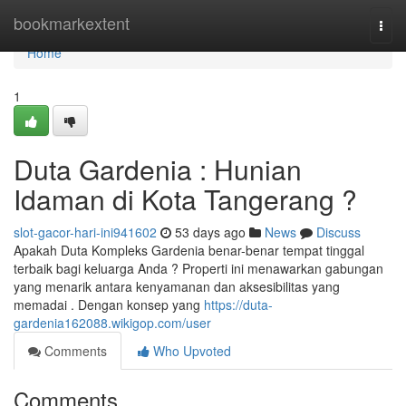
Home
bookmarkextent
Togg
navi
Home
1
Duta Gardenia : Hunian
Idaman di Kota Tangerang ?
slot-gacor-hari-ini941602
53 days ago
News
Discuss
Apakah Duta Kompleks Gardenia benar-benar tempat tinggal
terbaik bagi keluarga Anda ? Properti ini menawarkan gabungan
yang menarik antara kenyamanan dan aksesibilitas yang
memadai . Dengan konsep yang
https://duta-
gardenia162088.wikigop.com/user
Comments
Who Upvoted
Comments