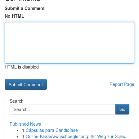
Submit a Comment
No HTML
HTML is disabled
Report Page
Search
Go
Published News
1
Cápsulas para Candidíase
1
Online-Kinderwunschbegleitung: Ihr Weg zur Schw...