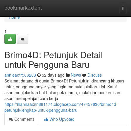
Home
bookmarkextent
Togg
navi
Home
1
Brimo4D: Petunjuk Detail
untuk Pengguna Baru
annieaotr506283
52 days ago
News
Discuss
Selamat datang di dunia Brimo4D! Petunjuk ini dirancang khusus
untuk pengguna anyar yang ingin memulai platform ini. Kami
akan menjelaskan hal-hal aspek utama, mulai dari penjernisan
akun, mempelajari cara kerja
https://ihannaaxnn881174.blogacep.com/47457630/brimo4d-
petunjuk-lengkap-untuk-pengguna-baru
Comments
Who Upvoted