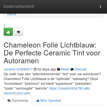
Home
bookmarkextent
Togg
navi
Home
1
Chameleon Folie Lichtblauw:
De Perfecte Ceramic Tint voor
Autoramen
ceramic-tint596917
52 days ago
News
Discuss
Op zoek naar een "adembenemende" "tint" voor uw autoramen?
Chameleon Folie Lichtblauw is de "optimale" "oplossing"! Deze
"innovatieve" "premium" tint biedt "superieure" "prestaties",
"zoals" "verhoogde" "warmte"
https://inesdckf434790.wiki-
racconti.com/user
Comments
Who Upvoted