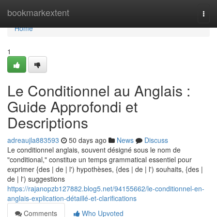
Home
bookmarkextent
Togg
navi
Home
1
Le Conditionnel au Anglais :
Guide Approfondi et
Descriptions
adreaujla883593
50 days ago
News
Discuss
Le conditionnel anglais, souvent désigné sous le nom de
"conditional," constitue un temps grammatical essentiel pour
exprimer {des | de | l') hypothèses, {des | de | l') souhaits, {des |
de | l') suggestions
https://rajanopzb127882.blog5.net/94155662/le-conditionnel-en-
anglais-explication-détaillé-et-clarifications
Comments
Who Upvoted