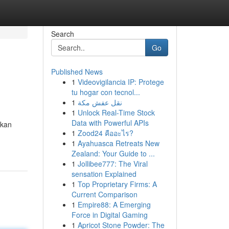
Search
Go
Published News
1
Videovigilancia IP: Protege
tu hogar con tecnol...
1
نقل عفش مكة
1
Unlock Real-Time Stock
Data with Powerful APIs
akan
1
Zood24 คืออะไร?
1
Ayahuasca Retreats New
Zealand: Your Guide to ...
1
Jollibee777: The Viral
sensation Explained
1
Top Proprietary Firms: A
Current Comparison
1
Empire88: A Emerging
Force in Digital Gaming
1
Apricot Stone Powder: The