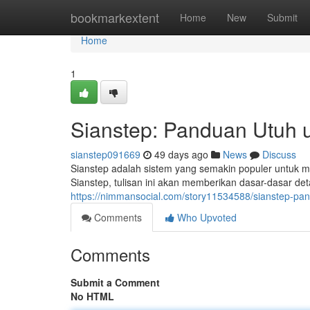
Home
bookmarkextent
Home
New
Submit
Home
1
Sianstep: Panduan Utuh 
sianstep091669
49 days ago
News
Discuss
Sianstep adalah sistem yang semakin populer untuk m
Sianstep, tulisan ini akan memberikan dasar-dasar de
https://nimmansocial.com/story11534588/sianstep-pa
Comments
Who Upvoted
Comments
Submit a Comment
No HTML