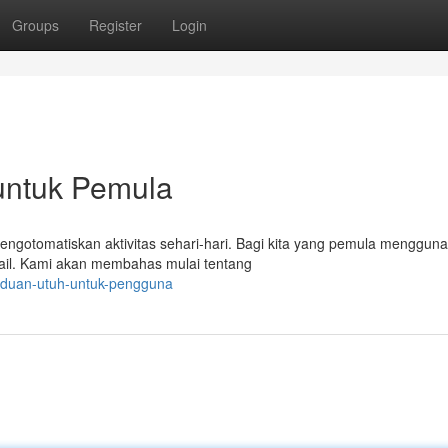
Groups
Register
Login
untuk Pemula
engotomatiskan aktivitas sehari-hari. Bagi kita yang pemula menggun
tail. Kami akan membahas mulai tentang
nduan-utuh-untuk-pengguna