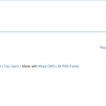
Rep
d
|
Top Users
| Made with
Kliqqi CMS
|
All RSS Feeds