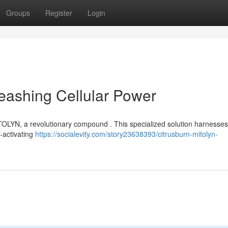
Groups
Register
Login
eashing Cellular Power
ITOLYN, a revolutionary compound . This specialized solution harnesses
O-activating
https://socialevity.com/story23638393/citrusburn-mitolyn-