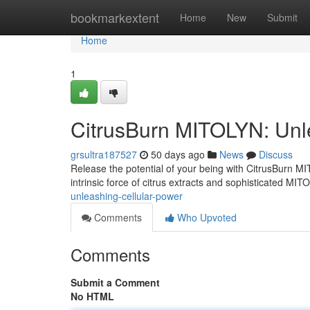
Home
bookmarkextent
Home
New
Submit
Home
1
CitrusBurn MITOLYN: Unl
grsultra187527
50 days ago
News
Discuss
Release the potential of your being with CitrusBurn M
intrinsic force of citrus extracts and sophisticated MIT
unleashing-cellular-power
Comments
Who Upvoted
Comments
Submit a Comment
No HTML