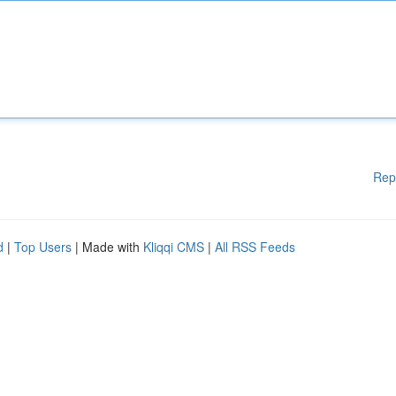
Rep
d
|
Top Users
| Made with
Kliqqi CMS
|
All RSS Feeds