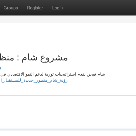
Groups
Register
Login
مشروع شام : منظو
s
شام فيجن يقدم استراتيجيات ثورية لدعم النمو الاقتصادي في
amvision004366.bmswiki.com/6212533/رؤية_شام_منظور_جديدة_للمستقبل_القريب