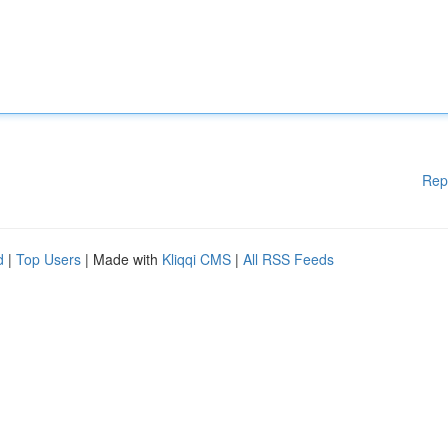
Rep
d
|
Top Users
| Made with
Kliqqi CMS
|
All RSS Feeds