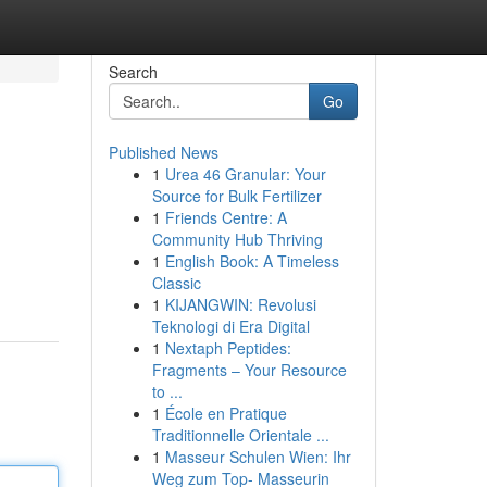
Search
Go
Published News
1
Urea 46 Granular: Your
Source for Bulk Fertilizer
1
Friends Centre: A
Community Hub Thriving
1
English Book: A Timeless
Classic
1
KIJANGWIN: Revolusi
Teknologi di Era Digital
1
Nextaph Peptides:
Fragments – Your Resource
to ...
1
École en Pratique
Traditionnelle Orientale ...
1
Masseur Schulen Wien: Ihr
Weg zum Top- Masseurin