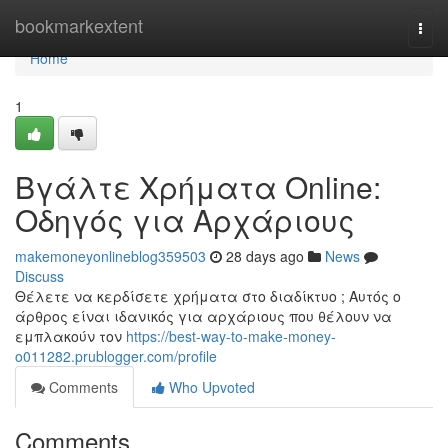
Home
bookmarkextent
Togg
navi
Home
1
Βγάλτε Χρήματα Online:
Οδηγός για Αρχάριους
makemoneyonlineblog359503
28 days ago
News
Discuss
Θέλετε να κερδίσετε χρήματα στο διαδίκτυο ; Αυτός ο
άρθρος είναι ιδανικός για αρχάριους που θέλουν να
εμπλακούν τον
https://best-way-to-make-money-
o011282.prublogger.com/profile
Comments
Who Upvoted
Comments