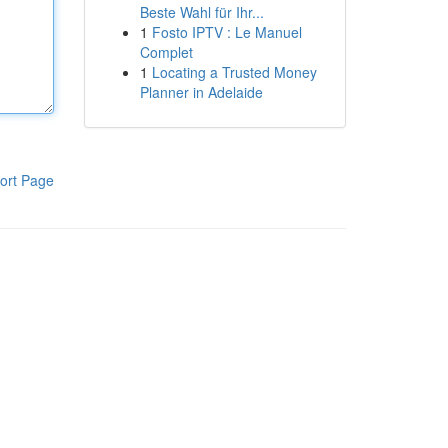
Beste Wahl für Ihr...
1
Fosto IPTV : Le Manuel
Complet
1
Locating a Trusted Money
Planner in Adelaide
ort Page