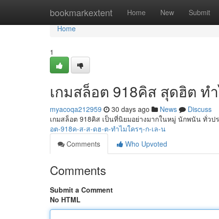
Home
bookmarkextent
Home
New
Submit
Home
1
เกมสล็อต 918คิส สุดฮิต ทำ
myacoqa212959
30 days ago
News
Discuss
เกมสล็อต 918คิส เป็นที่นิยมอย่างมากในหมู่ นักพนัน ทั่วป
อต-918ค-ส-ส-ดฮ-ต-ทำไมใครๆ-ก-เล-น
Comments
Who Upvoted
Comments
Submit a Comment
No HTML